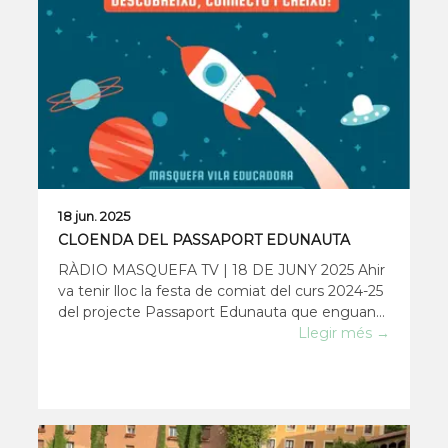
18 jun. 2025
CLOENDA DEL PASSAPORT EDUNAUTA
RÀDIO MASQUEFA TV | 18 DE JUNY 2025 Ahir
va tenir lloc la festa de comiat del curs 2024-25
del projecte Passaport Edunauta que enguany
ha tingut lloc també i per primera vegada a la
Llegir més →
nostra vila. El passat mes de novembre es
posava en marxa a Masquefa i La Beguda Alta
el projecte ed