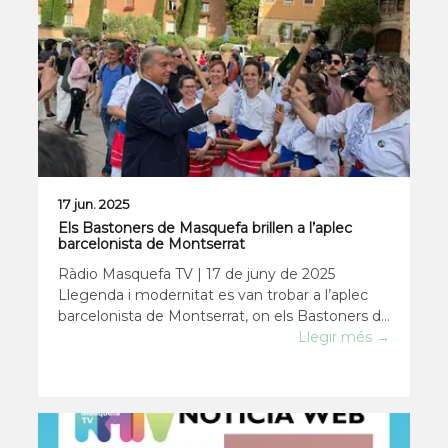
17 jun. 2025
Els Bastoners de Masquefa brillen a l’aplec
barcelonista de Montserrat
Ràdio Masquefa TV | 17 de juny de 2025
Llegenda i modernitat es van trobar a l’aplec
barcelonista de Montserrat, on els Bastoners de
Masquefa van ser protagonistes d’un dels
Llegir més →
moments més aplaudits de l’acte. La colla va
ser una de les tres convidades especials pel FC
Barc