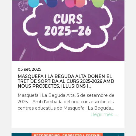
Llegir més →
05 set. 2025
MASQUEFA I LA BEGUDA ALTA DONEN EL
TRET DE SORTIDA AL CURS 2025-2026 AMB
NOUS PROJECTES, IL·LUSIONS I
RECONEIXEMENTS
Masquefa i La Beguda Alta, 5 de setembre de
2025 Amb l’arribada del nou curs escolar, els
centres educatius de Masquefa i La Beguda
Alta han obert les seves portes amb
Llegir més →
entusiasme, projectes innovadors i una mirada
decidida cap al futur. L’Escola El Turó, l’Escol