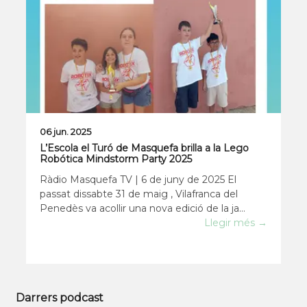
06 jun. 2025
L’Escola el Turó de Masquefa brilla a la Lego
Robótica Mindstorm Party 2025
Ràdio Masquefa TV | 6 de juny de 2025 El
passat dissabte 31 de maig , Vilafranca del
Penedès va acollir una nova edició de la ja
tradicional Lego Robótica Mindstorm Party , un
Llegir més →
esdeveniment anual que reuneix desenes
d’escoles catalanes que treballen robòtica
educativa
Darrers podcast